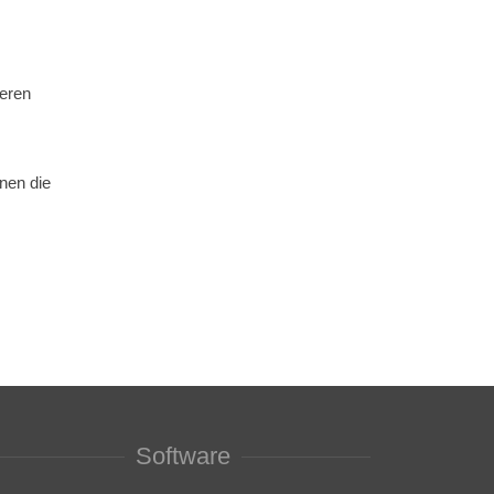
eren
nnen die
Software