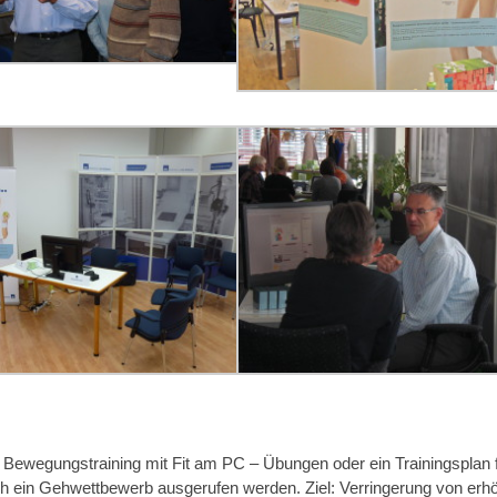
Bewegungstraining mit Fit am PC – Übungen oder ein Trainingsplan 
uch ein Gehwettbewerb ausgerufen werden. Ziel: Verringerung von erh