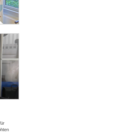
für
öhten